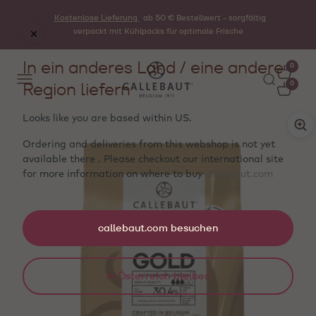
Kostenlose Lieferung
ab 50 € Bestellwert - sorgfältig
verpackt mit Kühlpacks für optimale Frische
In ein anderes Land / eine andere
0
Region liefern
0
Looks like you are based within
US
.
Ordering and deliveries from this webshop is not yet
available there . Please checkout our international site
for more information on where to buy
callebaut.com
callebaut.com besuchen
In Österreich bleiben