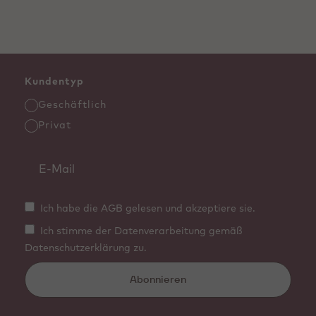
Haltbarkeit
29.07.2027
Wir beziehen unsere
Kakaobohnen direkt aus Ghana,
Côte d’Ivoire und Ecuador für
unsere feinste belgische
Kundentyp
Schokolade. Erfahre mehr
darüber, woher unsere
Geschäftlich
Kakaobohnen stammen:
Privat
callebaut.com
Ich habe die AGB gelesen und akzeptiere sie.
Ich stimme der Datenverarbeitung gemäß
Datenschutzerklärung zu.
Abonnieren