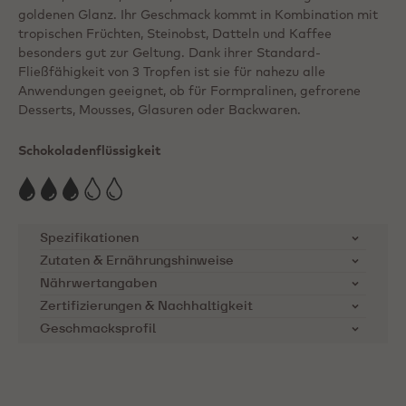
goldenen Glanz. Ihr Geschmack kommt in Kombination mit
tropischen Früchten, Steinobst, Datteln und Kaffee
besonders gut zur Geltung. Dank ihrer Standard-
Fließfähigkeit von 3 Tropfen ist sie für nahezu alle
Anwendungen geeignet, ob für Formpralinen, gefrorene
Desserts, Mousses, Glasuren oder Backwaren.
Schokoladenflüssigkeit
Spezifikationen
Zutaten & Ernährungshinweise
Artikelnummer
CHK-R30GOLD-E4-U70
Zutaten:
Kakaobutter, Zucker, Vollmilchpulver,
Nährwertangaben
milchzucker, Molkenpulver (MILCH),
Zertifizierungen & Nachhaltigkeit
Produktkategorie
Karamellschokolade
Nährstoffe
pro 100g
Magermilchpulver, karamellisierter Zucker 2,0 %;
Geschmacksprofil
Cocoa Horizons Foundation
Emulgator: Lecithine (SOJA), natürliches
Mind. %
28.3%
Energie kcal
571
Callebaut unterstützt
Vanillearoma, Salz
Trockenmilchbest
Kakaobauern-Gemeinschaften
andteile
Energie kJ
2388
Ernährungshinweise:
durch die Cocoa Horizons