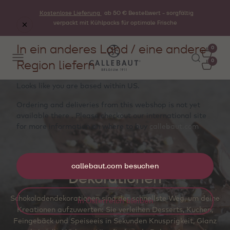
Kostenlose Lieferung
ab 50 € Bestellwert - sorgfältig
verpackt mit Kühlpacks für optimale Frische
In ein anderes Land / eine andere
0
Region liefern
0
Looks like you are based within
US
.
Ordering and deliveries from this webshop is not yet
available there . Please checkout our international site
for more information on where to buy
callebaut.com
callebaut.com besuchen
Dekorationen
Schokoladendekorationen sind der schnellste Weg, um deine
In Österreich bleiben
Kreationen aufzuwerten: Sie verleihen Desserts, Kuchen,
Feingebäck und Speiseeis in Sekunden Knusprigkeit, Glanz