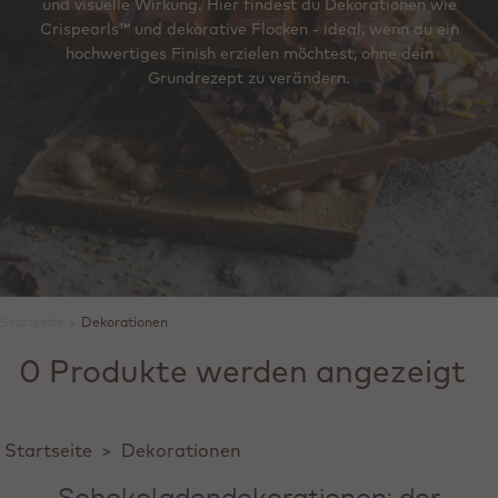
und visuelle Wirkung. Hier findest du Dekorationen wie
Crispearls™ und dekorative Flocken - ideal, wenn du ein
hochwertiges Finish erzielen möchtest, ohne dein
Grundrezept zu verändern.
Startseite
>
Dekorationen
0 Produkte werden angezeigt
Startseite
>
Dekorationen
Schokoladendekorationen: der