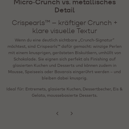
Micro‑Crunch vs. metallisches
weiterhin crunchy)
Metallic Flakes – hochwertiger
Detail
visueller Akzent (hitzestabil /
Mini Crispearls™ sind die „Mikro“-Version: Miniaturperlen
gefriergeeignet)
aus Zartbitter‑, Milch‑ oder Weißschokolade um einen
Crispearls™ – kräftiger Crunch +
winzigen gerösteten Biskuitkern. Sie lassen sich leicht
klare visuelle Textur
Wenn das Ziel ein „Wow“-Effekt ist – festlich,
streuen (Sprinkle‑Format) und eignen sich für Shakes,
social‑media‑ready oder besonders hochwertig – bieten
Feingebäck, sahnegetoppte Getränke und Desserts; wie die
Wenn du eine deutlich sichtbare „Crunch‑Signatur“
Metallic Flakes präzise visuelle Akzente. Sie sind
Standardversion können sie in Mousse, Eis oder Bavarois
möchtest, sind Crispearls™ dafür gemacht: winzige Perlen
gebrauchsfertig, hitzestabil und lassen sich auf dem
gemischt werden und bleiben angenehm knusprig.
mit einem knusprigen, gerösteten Biskuitkern, umhüllt von
fertigen Produkt einfrieren, ohne Farbübertragung auf
Schokolade. Sie eignen sich perfekt als Finishing auf
Cremes oder Biskuits.
glasierten Kuchen und Desserts und können zudem in
Ideal für: feineres, eleganteres Finishing; Getränketoppings;
Mousse, Speiseeis oder Bavarois eingerührt werden – und
gleichmäßige Verteilung auf Oberflächen (z. B. Ränder,
bleiben dabei knusprig.
Ideal für: Tartelettes, angerichtete Desserts,
Spitzen, Swirls).
Ideal für: Entremets, glasierte Kuchen, Dessertbecher, Eis &
Pralinen‑Finish, saisonale Specials und
Premium‑Präsentationen in der Theke.
Gelato, moussebasierte Desserts.