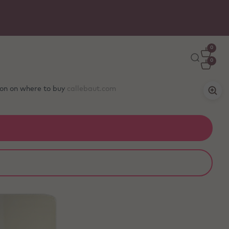
0
0
tion on where to buy
callebaut.com