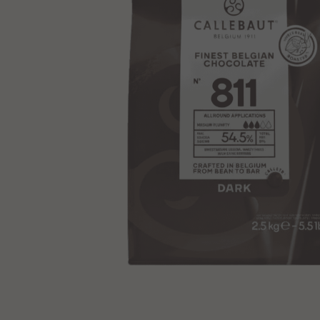
Haltbarkeit
Typischer Wert pro (100g)
Allergene: Milch, Soja
Produkt anzeigen