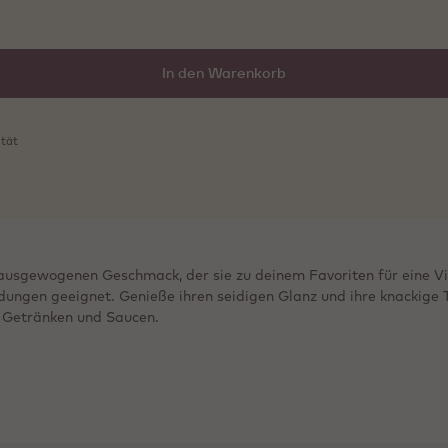
In den Warenkorb
ität
ausgewogenen Geschmack, der sie zu deinem Favoriten für eine 
ndungen geeignet. Genieße ihren seidigen Glanz und ihre knackige T
, Getränken und Saucen.