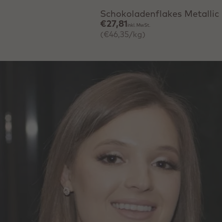
Schokoladenflakes Metallic
€27,81
inkl. MwSt.
(€46,35/kg)