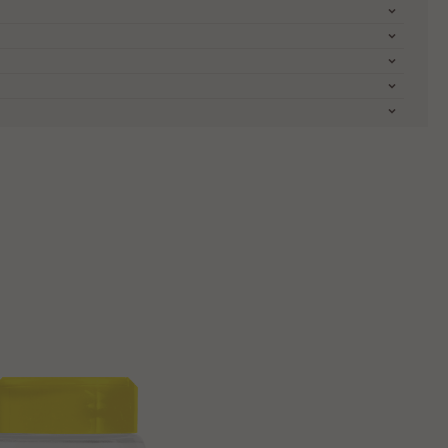
dation. Ziel der Stiftung ist es, die
 Erfahre mehr unter
www.cocoahorizons.org
 Geschichte hinter den Zutaten zu kennen, mit
due, Käsekuchen, Donuts, Cupcakes, Kuchen
kann man wahre Qualität erkennen. Wir teilen
ür unsere feinste belgische Schokolade. Erfahre
t 122 9280 Lebbeke (Wieze) Belgium