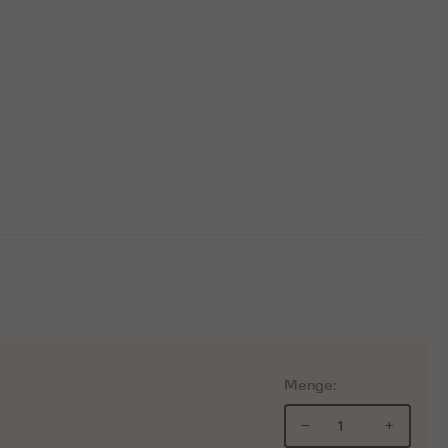
Menge:
−
+