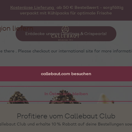
Kostenlose Lieferung
ab 50 € Bestellwert - sorgfältig
 dein Eis unübersehbar verführe
verpackt mit Kühlpacks für optimale Frische
ion liefern
Entdecke unsere Coatings & Crispearls!
e there . Please checkout our international site for more informa
callebaut.com besuchen
In Österreich bleiben
Profitiere vom Callebaut Club
llebaut Club und erhalte 10 % Rabatt auf deine Bestellungen sow