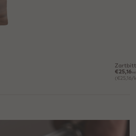
Sc
Zartbit
€25,16
ink
(€25,16/