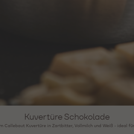
Kuvertüre Schokolade
 Callebaut Kuvertüre in Zartbitter, Vollmilch und Weiß - ideal für