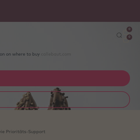
risch
0
0
tion on where to buy
callebaut.com
ie Prioritäts‑Support