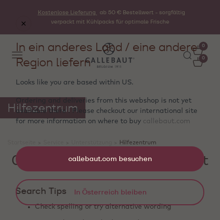
Kostenlose Lieferung
ab 50 € Bestellwert - sorgfältig
verpackt mit Kühlpacks für optimale Frische
In ein anderes Land / eine andere
0
Region liefern
0
Looks like you are based within
US
.
Ordering and deliveries from this webshop is not yet
Hilfezentrum
available there . Please checkout our international site
for more information on where to buy
callebaut.com
Startseite
>
Service
>
Unterstützung
>
Hilfezentrum
0 Produkte werden angezeigt
callebaut.com besuchen
Search Tips
In Österreich bleiben
Check spelling or try alternative wording