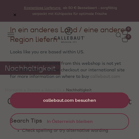
Kostenlose Lieferung
ab 50 € Bestellwert - sorgfältig
verpackt mit Kühlpacks für optimale Frische
In ein anderes Land / eine andere
0
Region liefern
0
Looks like you are based within
US
.
Ordering and deliveries from this webshop is not yet
Nachhaltigkeit
available there . Please checkout our international site
for more information on where to buy
callebaut.com
Startseite
>
Service
>
About Us
>
Nachhaltigkeit
0 Produkte werden angezeigt
callebaut.com besuchen
Search Tips
In Österreich bleiben
Check spelling or try alternative wording