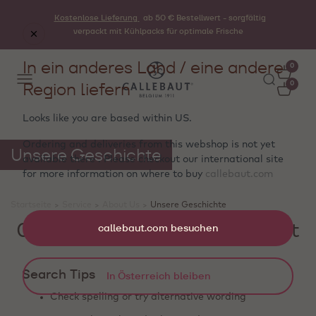
Kostenlose Lieferung
ab 50 € Bestellwert - sorgfältig
verpackt mit Kühlpacks für optimale Frische
In ein anderes Land / eine andere
0
Region liefern
0
Looks like you are based within
US
.
Ordering and deliveries from this webshop is not yet
Unsere Geschichte
available there . Please checkout our international site
for more information on where to buy
callebaut.com
Startseite
>
Service
>
About Us
>
Unsere Geschichte
0 Produkte werden angezeigt
callebaut.com besuchen
Search Tips
In Österreich bleiben
Check spelling or try alternative wording