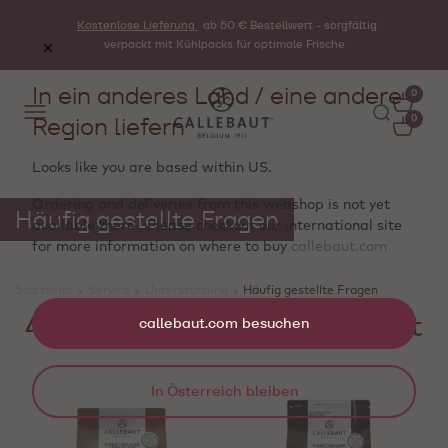
Kostenlose Lieferung
ab 50 € Bestellwert - sorgfältig
verpackt mit Kühlpacks für optimale Frische
In ein anderes Land / eine andere
0
Region liefern
0
Looks like you are based within
US
.
Ordering and deliveries from this webshop is not yet
Häufig gestellte Fragen
available there . Please checkout our international site
for more information on where to buy
callebaut.com
Startseite
>
Service
>
Unterstützung
>
Häufig gestellte Fragen
4 Produkte werden angezeigt
callebaut.com besuchen
In Österreich bleiben