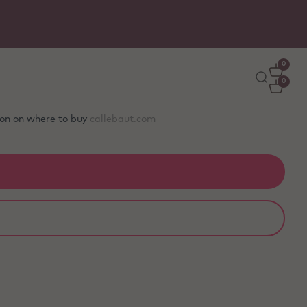
0
0
tion on where to buy
callebaut.com