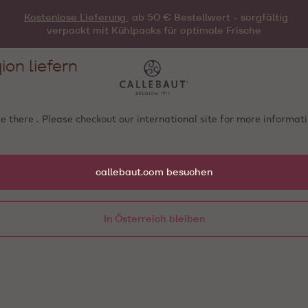
Kostenlose Lieferung
ab 50 € Bestellwert - sorgfältig
verpackt mit Kühlpacks für optimale Frische
ion liefern
e there . Please checkout our international site for more informa
callebaut.com besuchen
In Österreich bleiben