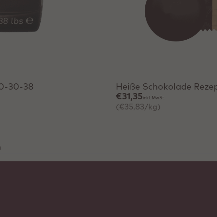
Schnell hinzufügen
70-30-38
Heiße Schokolade Rezep
€31,35
inkl. MwSt.
(€35,83/kg)
m