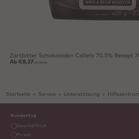
Produkt anzeigen
Zartbitter Schokoladen Callets 70,5% Rezept 
Ab
€8,37
inkl. MwSt.
Startseite
>
Service
>
Unterstützung
>
Hilfezentru
Kundentyp
Geschäftlich
Privat