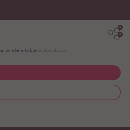
0
0
tion on where to buy
callebaut.com