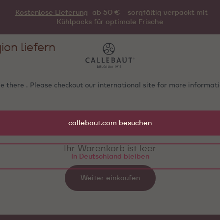
Kostenlose Lieferung
ab 50 € - sorgfältig verpackt mit
Kühlpacks für optimale Frische
ion liefern
e there . Please checkout our international site for more informa
0
callebaut.com besuchen
Ihr Warenkorb ist leer
In Deutschland bleiben
Weiter einkaufen