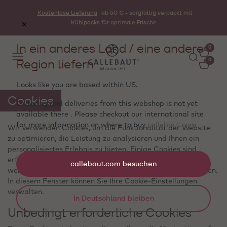
Kostenlose Lieferung
ab 50 € - sorgfältig verpackt mit
Kühlpacks für optimale Frische
In ein anderes Land / eine andere
0
Region liefern
0
Looks like you are based within
US
.
Cookies
Ordering and deliveries from this webshop is not yet
available there . Please checkout our international site
for more information on where to buy
callebaut.com
Wir verwenden Cookies, um die Funktionalität der Website
zu optimieren, die Leistung zu analysieren und Ihnen ein
personalisiertes Erlebnis zu bieten. Einige Cookies sind
erforderlich, damit die Website ordnungsgemäß betrieben
callebaut.com besuchen
werden kann. Diese Cookies können nicht deaktiviert werden.
In diesem Fenster können Sie Ihre Cookie‑Einstellungen
verwalten.
In Deutschland bleiben
Unbedingt erforderliche Cookies