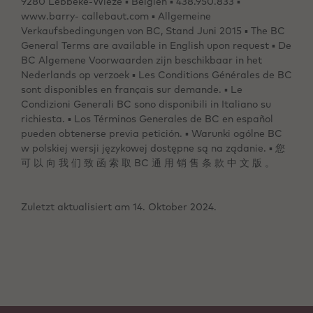
9280 Lebbeke-Wieze ▪ Belgien ▪ 438.950.833 ▪
www.barry- callebaut.com ▪ Allgemeine
Verkaufsbedingungen von BC, Stand Juni 2015 ▪ The BC
General Terms are available in English upon request ▪ De
BC Algemene Voorwaarden zijn beschikbaar in het
Nederlands op verzoek ▪ Les Conditions Générales de BC
sont disponibles en français sur demande. ▪ Le
Condizioni Generali BC sono disponibili in Italiano su
richiesta. ▪ Los Términos Generales de BC en español
pueden obtenerse previa petición. ▪ Warunki ogólne BC
w polskiej wersji językowej dostępne są na ządanie. ▪ 您
可 以 向 我 们 致 函 索 取 BC 通 用 销 售 条 款 中 文 版 。
Zuletzt aktualisiert am 14. Oktober 2024.