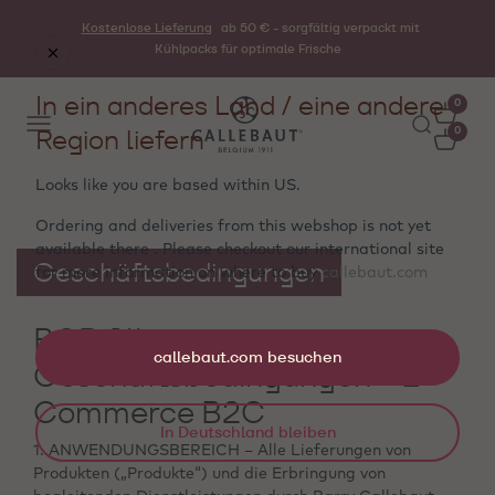
Kostenlose Lieferung
ab 50 € - sorgfältig verpackt mit
Kühlpacks für optimale Frische
In ein anderes Land / eine andere
0
Region liefern
0
Looks like you are based within
US
.
Ordering and deliveries from this webshop is not yet
available there . Please checkout our international site
Geschäftsbedingungen
for more information on where to buy
callebaut.com
BCB Allgemeine
callebaut.com besuchen
Geschäftsbedingungen - E-
Commerce B2C
In Deutschland bleiben
1. ANWENDUNGSBEREICH – Alle Lieferungen von
Produkten („Produkte“) und die Erbringung von