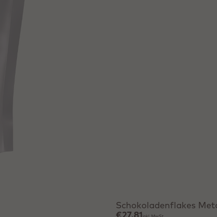
Schokoladenflakes Meta
€27,81
inkl. MwSt.