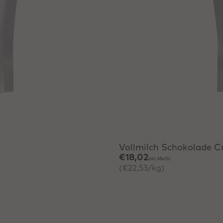
Schnell hinzufügen
Vollmilch Schokolade C
€18,02
inkl. MwSt.
(€22,53/kg)