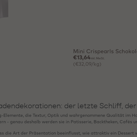
Schnell hinzufügen
Mini Crispearls Schoko
€13,64
inkl. MwSt.
(€32,09/kg)
dendekorationen: der letzte Schliff, der
ng-Elemente, die Textur, Optik und wahrgenommene Qualität im H
rn - genau deshalb werden sie in Patisserie, Backtheken, Cafés u
ass die Art der Präsentation beeinflusst, wie attraktiv ein Dess