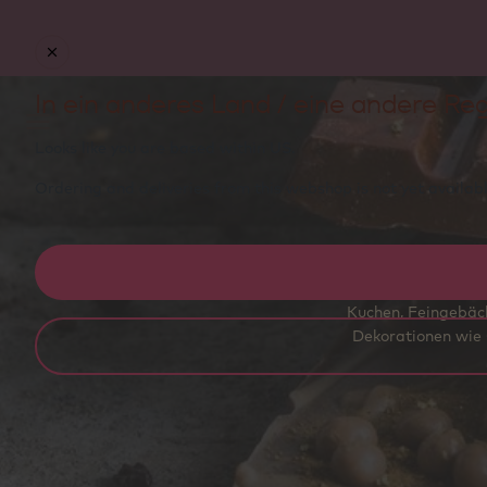
In ein anderes Land / eine andere Reg
Looks like you are based within
US
.
Ordering and deliveries from this webshop is not yet availabl
Schokoladendekoratio
Kuchen, Feingebäck
Dekorationen wie 