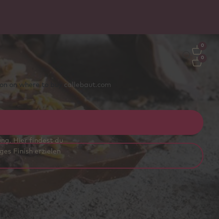
0
0
tion on where to buy
callebaut.com
e verleihen Desserts,
ng. Hier findest du
es Finish erzielen