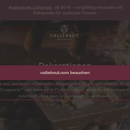
Kostenlose Lieferung
ab 50 € - sorgfältig verpackt mit
Kühlpacks für optimale Frische
ion liefern
e there . Please checkout our international site for more informa
Dekorationen
callebaut.com besuchen
nen sind der schnellste Weg, um deine Kreationen aufzuwerten: Si
 und Speiseeis in Sekunden Knusprigkeit, Glanz und visuelle Wirku
Crispearls™ und dekorative Flocken - ideal, wenn du ein hochwertig
In Deutschland bleiben
möchtest, ohne dein Grundrezept zu verändern.