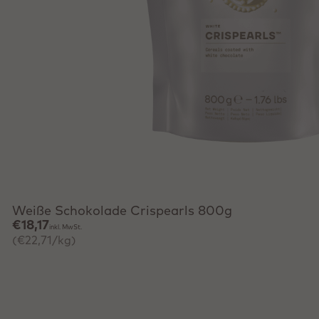
Schnell hinzufügen
Weiße Schokolade Crispearls 800g
€18,17
inkl. MwSt.
(€22,71/kg)