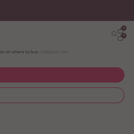
0
0
tion on where to buy
callebaut.com