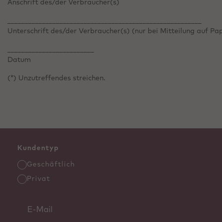
Anschrift des/der Verbraucher(s)
________________________________________________________
Unterschrift des/der Verbraucher(s) (nur bei Mitteilung auf Pap
_________________________
Datum
(*) Unzutreffendes streichen.
Kundentyp
Geschäftlich
Privat