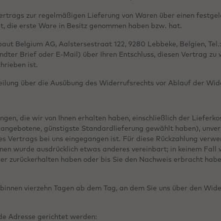
 Vertrags zur regelmäßigen Lieferung von Waren über einen festg
ist, die erste Ware in Besitz genommen haben bzw. hat.
aut Belgium AG, Aalstersestraat 122, 9280 Lebbeke, Belgien, Tel.:
sandter Brief oder E-Mail) über Ihren Entschluss, diesen Vertrag zu
rieben ist.
teilung über die Ausübung des Widerrufsrechts vor Ablauf der Wid
gen, die wir von Ihnen erhalten haben, einschließlich der Lieferk
ns angebotene, günstigste Standardlieferung gewählt haben), unve
es Vertrags bei uns eingegangen ist. Für diese Rückzahlung verwe
Ihnen wurde ausdrücklich etwas anderes vereinbart; in keinem Fal
der zurückerhalten haben oder bis Sie den Nachweis erbracht hab
 binnen vierzehn Tagen ab dem Tag, an dem Sie uns über den Wider
de Adresse gerichtet werden: