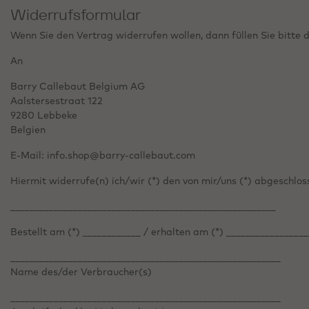
Widerrufsformular
Wenn Sie den Vertrag widerrufen wollen, dann füllen Sie bitte 
An
Barry Callebaut Belgium AG
Aalstersestraat 122
9280 Lebbeke
Belgien
E-Mail: info.shop@barry-callebaut.com
Hiermit widerrufe(n) ich/wir (*) den von mir/uns (*) abgeschlo
_______________________________________________________
Bestellt am (*) ____________ / erhalten am (*) _________________
________________________________________________________
Name des/der Verbraucher(s)
________________________________________________________