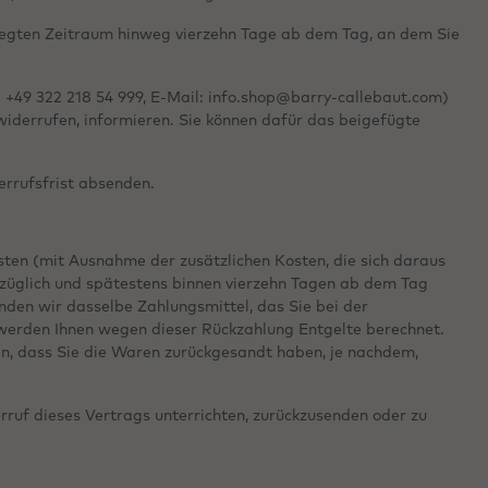
elegten Zeitraum hinweg vierzehn Tage ab dem Tag, an dem Sie
 +49 322 218 54 999, E-Mail: info.shop@barry-callebaut.com)
 widerrufen, informieren. Sie können dafür das beigefügte
errufsfrist absenden.
osten (mit Ausnahme der zusätzlichen Kosten, die sich daraus
rzüglich und spätestens binnen vierzehn Tagen ab dem Tag
nden wir dasselbe Zahlungsmittel, das Sie bei der
l werden Ihnen wegen dieser Rückzahlung Entgelte berechnet.
en, dass Sie die Waren zurückgesandt haben, je nachdem,
ruf dieses Vertrags unterrichten, zurückzusenden oder zu