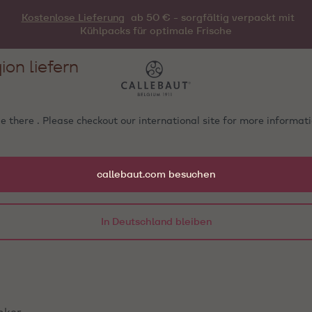
Kostenlose Lieferung
ab 50 € - sorgfältig verpackt mit
Kühlpacks für optimale Frische
ion liefern
e there . Please checkout our international site for more informa
callebaut.com besuchen
In Deutschland bleiben