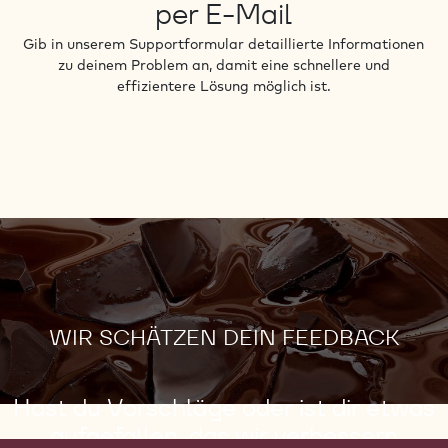
per E-Mail
Wirkung der Geschmackseinflüsse dieser einen
Region.
Gib in unserem Supportformular detaillierte Informationen
zu deinem Problem an, damit eine schnellere und
effizientere Lösung möglich ist.
Signature Collection Schokoladen haben oft
subtile Geschmacksnoten, die für diese Region,
Kakaosorte oder sogar das Jahr einzigartig sind!
Das macht sie perfekt, um sie mit besonderen
Zutaten zu kombinieren und ein einzigartiges
Geschmackserlebnis für deine Kunden zu schaffen.
WIR SCHÄTZEN DEIN FEEDBACK
Hast du Vorschläge oder ist dir etwas
aufgefallen, das wir verbessern