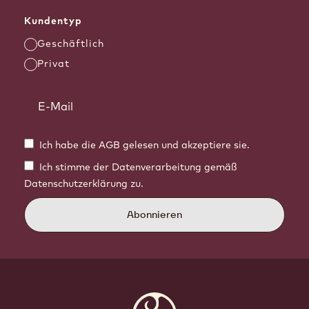
könnten? Teile uns deine Meinung unter
Kundentyp
info.shop@barry-callebaut.com mit und
hilf uns, dir einen noch besseren Service
Geschäftlich
zu bieten!
Privat
Ich habe die AGB gelesen und akzeptiere sie.
Ich stimme der Datenverarbeitung gemäß
Datenschutzerklärung zu.
Abonnieren