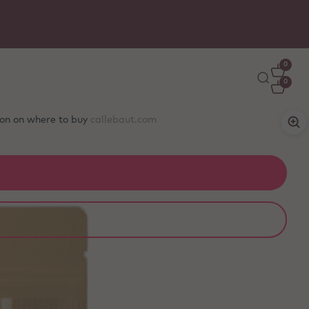
0
0
tion on where to buy
callebaut.com