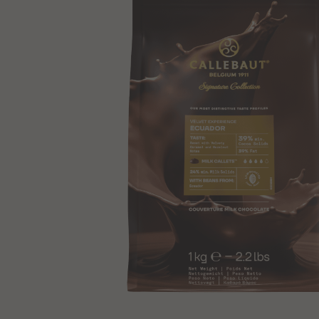
Haltbarkeit
Typischer Wert pro (100g)
Allergene: Milch, Soja
Schnell hinzufügen