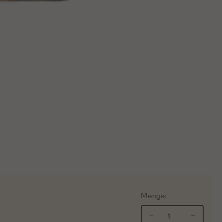
Menge:
−
+