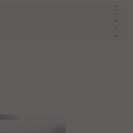
 2,0 %; Emulgator: Lecithine (SOJA), natürliches
dation. Ziel der Stiftung ist es, die
 Erfahre mehr unter
www.cocoahorizons.org
 Geschichte hinter den Zutaten zu kennen, mit
ne Desserts, Mousses
kann man wahre Qualität erkennen. Wir teilen
ür unsere feinste belgische Schokolade. Erfahre
t 122 9280 Lebbeke (Wieze) Belgium