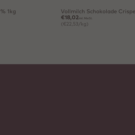
0% 1kg
Vollmilch Schokolade Crisp
€18,02
inkl. MwSt.
(€22,53/kg)