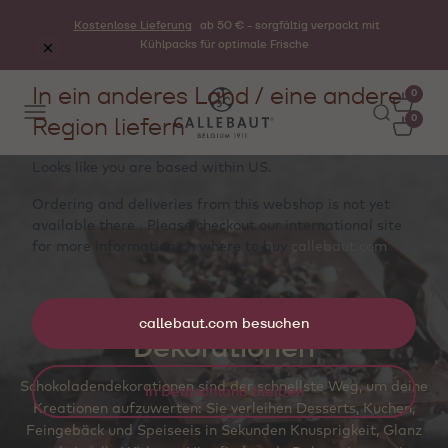
Kostenlose Lieferung
ab 50 € - sorgfältig verpackt mit
Kühlpacks für optimale Frische
In ein anderes Land / eine andere
0
Region liefern
0
Looks like you are based within
US
.
Ordering and deliveries from this webshop is not yet
available there . Please checkout our international site
for more information on where to buy
callebaut.com
callebaut.com besuchen
Dekorationen
Schokoladendekorationen sind der schnellste Weg, um deine
In Deutschland bleiben
Kreationen aufzuwerten: Sie verleihen Desserts, Kuchen,
Feingebäck und Speiseeis in Sekunden Knusprigkeit, Glanz