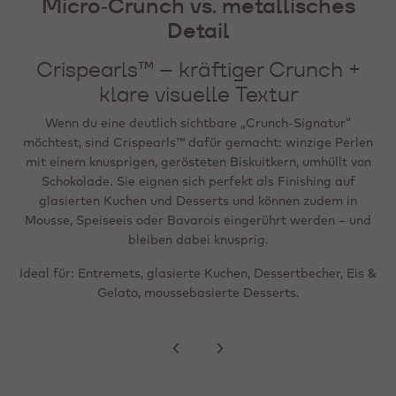
Micro‑Crunch vs. metallisches
weiterhin crunchy)
Metallic Flakes – hochwertiger
Detail
visueller Akzent (hitzestabil /
Mini Crispearls™ sind die „Mikro“-Version: Miniaturperlen
gefriergeeignet)
aus Zartbitter‑, Milch‑ oder Weißschokolade um einen
Crispearls™ – kräftiger Crunch +
winzigen gerösteten Biskuitkern. Sie lassen sich leicht
klare visuelle Textur
Wenn das Ziel ein „Wow“-Effekt ist – festlich,
streuen (Sprinkle‑Format) und eignen sich für Shakes,
social‑media‑ready oder besonders hochwertig – bieten
Feingebäck, sahnegetoppte Getränke und Desserts; wie die
Wenn du eine deutlich sichtbare „Crunch‑Signatur“
Metallic Flakes präzise visuelle Akzente. Sie sind
Standardversion können sie in Mousse, Eis oder Bavarois
möchtest, sind Crispearls™ dafür gemacht: winzige Perlen
gebrauchsfertig, hitzestabil und lassen sich auf dem
gemischt werden und bleiben angenehm knusprig.
mit einem knusprigen, gerösteten Biskuitkern, umhüllt von
fertigen Produkt einfrieren, ohne Farbübertragung auf
Schokolade. Sie eignen sich perfekt als Finishing auf
Cremes oder Biskuits.
glasierten Kuchen und Desserts und können zudem in
Ideal für: feineres, eleganteres Finishing; Getränketoppings;
Mousse, Speiseeis oder Bavarois eingerührt werden – und
gleichmäßige Verteilung auf Oberflächen (z. B. Ränder,
bleiben dabei knusprig.
Ideal für: Tartelettes, angerichtete Desserts,
Spitzen, Swirls).
Ideal für: Entremets, glasierte Kuchen, Dessertbecher, Eis &
Pralinen‑Finish, saisonale Specials und
Premium‑Präsentationen in der Theke.
Gelato, moussebasierte Desserts.