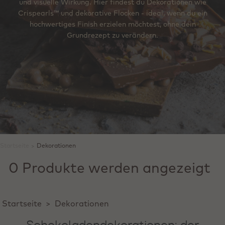
und visuelle Wirkung. Hier findest du Dekorationen wie
Crispearls™ und dekorative Flocken - ideal, wenn du ein
hochwertiges Finish erzielen möchtest, ohne dein
Grundrezept zu verändern.
Startseite
>
Dekorationen
0 Produkte werden angezeigt
Startseite
>
Dekorationen
Schokoladendekorationen: der