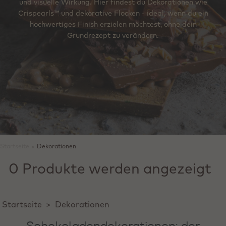
und visuelle Wirkung. Hier findest du Dekorationen wie
Crispearls™ und dekorative Flocken - ideal, wenn du ein
hochwertiges Finish erzielen möchtest, ohne dein
Grundrezept zu verändern.
Startseite
>
Dekorationen
0 Produkte werden angezeigt
Startseite
>
Dekorationen
Schokoladendekorationen: der