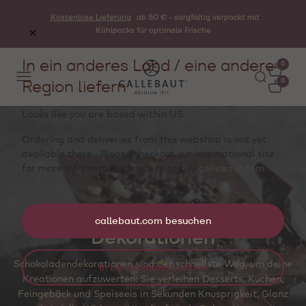
Kostenlose Lieferung
ab 50 € - sorgfältig verpackt mit
Kühlpacks für optimale Frische
In ein anderes Land / eine andere
0
Region liefern
0
Looks like you are based within
US
.
Ordering and deliveries from this webshop is not yet
available there . Please checkout our international site
for more information on where to buy
callebaut.com
callebaut.com besuchen
Dekorationen
Schokoladendekorationen sind der schnellste Weg, um deine
In Deutschland bleiben
Kreationen aufzuwerten: Sie verleihen Desserts, Kuchen,
Feingebäck und Speiseeis in Sekunden Knusprigkeit, Glanz