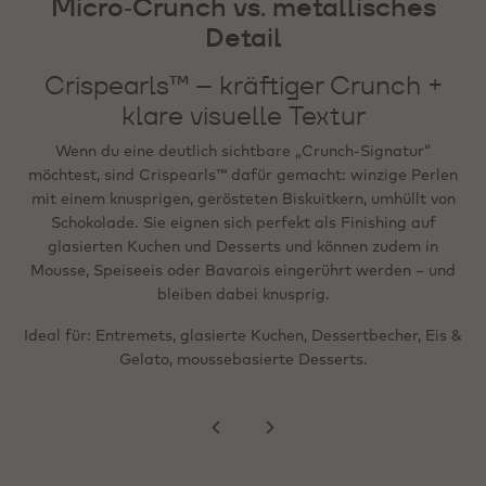
Micro‑Crunch vs. metallisches
weiterhin crunchy)
Metallic Flakes – hochwertiger
Detail
visueller Akzent (hitzestabil /
Mini Crispearls™ sind die „Mikro“-Version: Miniaturperlen
gefriergeeignet)
aus Zartbitter‑, Milch‑ oder Weißschokolade um einen
Crispearls™ – kräftiger Crunch +
winzigen gerösteten Biskuitkern. Sie lassen sich leicht
klare visuelle Textur
Wenn das Ziel ein „Wow“-Effekt ist – festlich,
streuen (Sprinkle‑Format) und eignen sich für Shakes,
social‑media‑ready oder besonders hochwertig – bieten
Feingebäck, sahnegetoppte Getränke und Desserts; wie die
Wenn du eine deutlich sichtbare „Crunch‑Signatur“
Metallic Flakes präzise visuelle Akzente. Sie sind
Standardversion können sie in Mousse, Eis oder Bavarois
möchtest, sind Crispearls™ dafür gemacht: winzige Perlen
gebrauchsfertig, hitzestabil und lassen sich auf dem
gemischt werden und bleiben angenehm knusprig.
mit einem knusprigen, gerösteten Biskuitkern, umhüllt von
fertigen Produkt einfrieren, ohne Farbübertragung auf
Schokolade. Sie eignen sich perfekt als Finishing auf
Cremes oder Biskuits.
glasierten Kuchen und Desserts und können zudem in
Ideal für: feineres, eleganteres Finishing; Getränketoppings;
Mousse, Speiseeis oder Bavarois eingerührt werden – und
gleichmäßige Verteilung auf Oberflächen (z. B. Ränder,
bleiben dabei knusprig.
Ideal für: Tartelettes, angerichtete Desserts,
Spitzen, Swirls).
Ideal für: Entremets, glasierte Kuchen, Dessertbecher, Eis &
Pralinen‑Finish, saisonale Specials und
Premium‑Präsentationen in der Theke.
Gelato, moussebasierte Desserts.