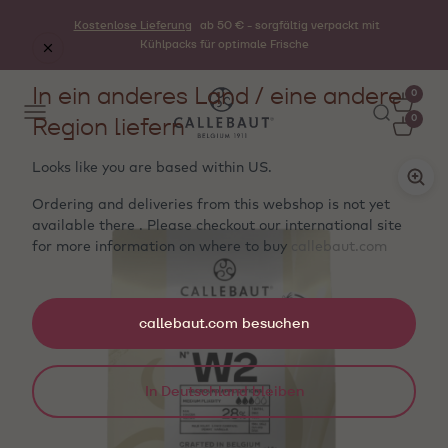
Kostenlose Lieferung
ab 50 € - sorgfältig verpackt mit
Kühlpacks für optimale Frische
In ein anderes Land / eine andere
0
Region liefern
0
Looks like you are based within
US
.
Ordering and deliveries from this webshop is not yet
available there . Please checkout our international site
for more information on where to buy
callebaut.com
callebaut.com besuchen
In Deutschland bleiben