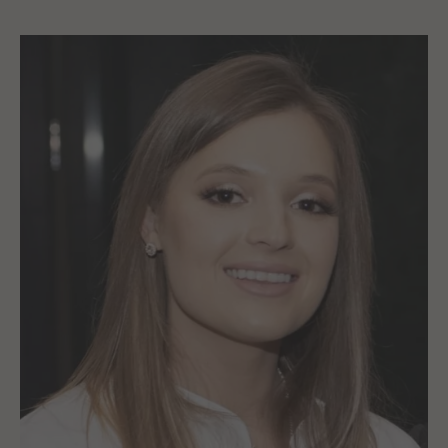
Hersteller
Barry Callebaut
Rückverfolgbarkeit
Wir beziehen unsere
Haltbarkeit
16.01.2027
Kakaobohnen direkt aus Ghana,
Côte d’Ivoire und Ecuador für
unsere feinste belgische
Schokolade. Erfahre mehr
darüber, woher unsere
Kakaobohnen stammen:
callebaut.com