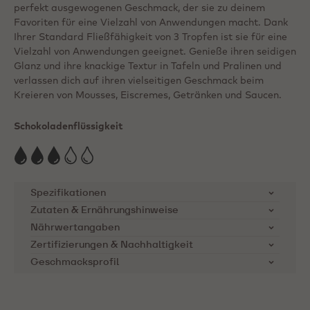
perfekt ausgewogenen Geschmack, der sie zu deinem
Favoriten für eine Vielzahl von Anwendungen macht. Dank
Ihrer Standard Fließfähigkeit von 3 Tropfen ist sie für eine
Vielzahl von Anwendungen geeignet. Genieße ihren seidigen
Glanz und ihre knackige Textur in Tafeln und Pralinen und
verlassen dich auf ihren vielseitigen Geschmack beim
Kreieren von Mousses, Eiscremes, Getränken und Saucen.
Schokoladenflüssigkeit
Spezifikationen
Zutaten & Ernährungshinweise
Artikelnummer
W2-E0-D94
Zutaten:
Zucker, Kakaobutter, Vollmilchpulver,
Nährwertangaben
Emulgator: Lecithine (SOJA), natürliches
Zertifizierungen & Nachhaltigkeit
Produktkategorie
Weiße Schokolade
Nährstoffe
pro 100g
Vanillearoma
Geschmacksprofil
Cocoa Horizons Foundation
Mind. %
22%
Energie kcal
569
Callebaut unterstützt
Ernährungshinweise:
Trockenmilchbest
Kakaobauern-Gemeinschaften
andteile
Vegetarisch
Energie kJ
2379