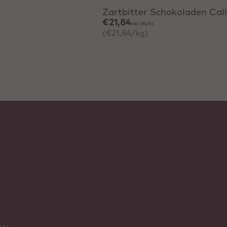
Zartbitter Schokoladen Cal
€21,84
inkl. MwSt.
(€21,84/kg)