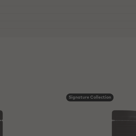
CHD-S1ZEMAD-E1-U68
lgator: Lecithin, natürliches Vanille-Aroma; Kann enthalten: Mi
Zartbitterschokolade
pro 100g
ation
24%
549
Kakaobauern-Gemeinschaften durch die Cocoa Horizons Foun
 Kakaobauern und ihren Gemeinschaften zu verbessern.
67,00
2295
39,00
39,00
 Pâtissiers und Chocolatiers ist es wichtiger denn je, die
Getränke, Dekorieren, Gefrorene Desserts
oher stammen diese und wie wurden sie angebaut? Nur so 
40
d ganz.
Hergestellt in Frankreich. „Belgien“ bezieht si
33
Signature Collection
Madagaascar
30
kaobohnen direkt aus Ghana, Côte d’Ivoire und Ecuador f
unsere Kakaobohnen stammen:
callebaut.com
Kühl und trocken lagern
7,9
Barry Callebaut Belgium N.V. Aalstersestraa
0,02