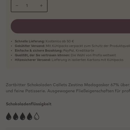
−
+
Schnelle Lieferung:
Kostenlos ab 50 €
Gekühlter Versand:
Mit Kühlpacks verpackt zum Schutz der Produktqual
Einfache & sichere Bezahlung:
PayPal, Kreditkarte
Qualität, der Sie vertrauen können:
Die Wahl von Profis weltweit
Hitzesicherer Versand:
Lieferung in isolierten Kartons mit Kühlpacks
Zartbitter Schokoladen Callets Zestina Madagaskar 67% überzeu
und feine Patisserie. Ausgewogene Fließeigenschaften für pro
Schokoladenflüssigkeit