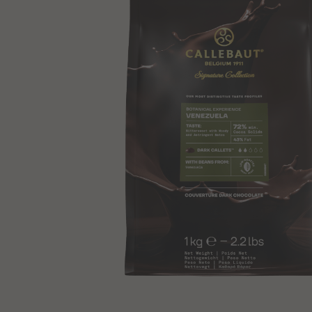
Hersteller
Typischer Wert pro (100g)
Haltbarkeit
Allergene: Milch
Schnell hinzufügen