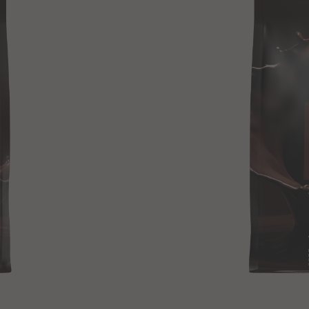
Barry Callebaut
09.01.2028
Schnell hinzufügen