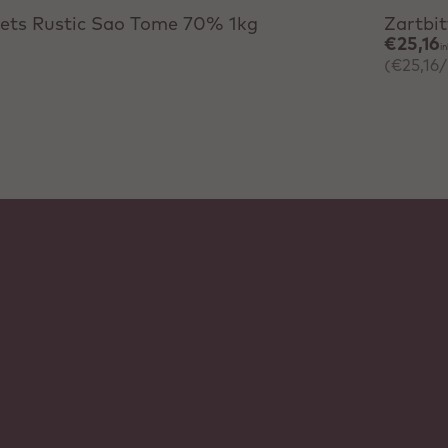
lets Rustic Sao Tome 70% 1kg
Zartbi
€25,16
i
(€25,16