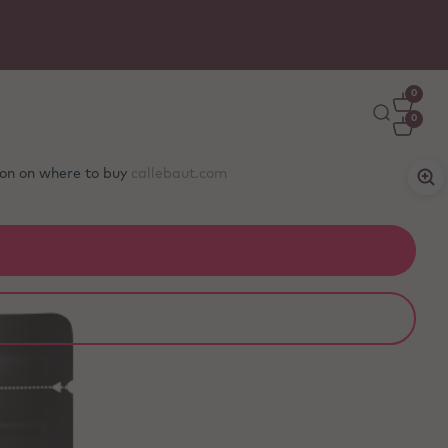
0
0
tion on where to buy
callebaut.com