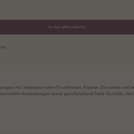
In den Warenkorb
ität
gen mit intensiven roten Fruchtnoten, frischer Zitrusnote und l
fessionelle Anwendungen sowie gleichbleibend hohe Qualität. Na