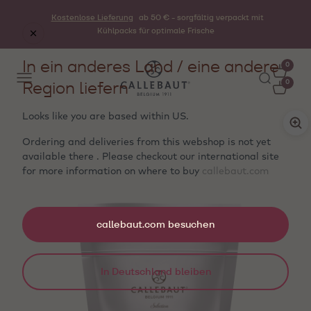
Kostenlose Lieferung
ab 50 € - sorgfältig verpackt mit
Kühlpacks für optimale Frische
In ein anderes Land / eine andere
0
Region liefern
0
Looks like you are based within
US
.
Ordering and deliveries from this webshop is not yet
available there . Please checkout our international site
for more information on where to buy
callebaut.com
callebaut.com besuchen
In Deutschland bleiben