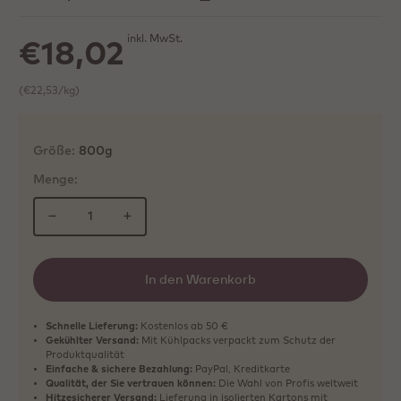
inkl. MwSt.
€18,02
(€22,53/kg)
Größe:
800g
Menge:
−
+
In den Warenkorb
Schnelle Lieferung:
Kostenlos ab 50 €
Gekühlter Versand:
Mit Kühlpacks verpackt zum Schutz der
Produktqualität
Einfache & sichere Bezahlung:
PayPal, Kreditkarte
Qualität, der Sie vertrauen können:
Die Wahl von Profis weltweit
Hitzesicherer Versand:
Lieferung in isolierten Kartons mit