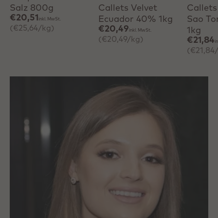
Salz 800g
Callets Velvet
Callets
Hersteller
Callebaut
Allergene: Milch, Soja
€20,51
Ecuador 40% 1kg
Sao T
inkl. MwSt.
(€25,64/kg)
€20,49
1kg
inkl. MwSt.
Haltbarkeit
17.02.2027
(€20,49/kg)
€21,84
i
(€21,84