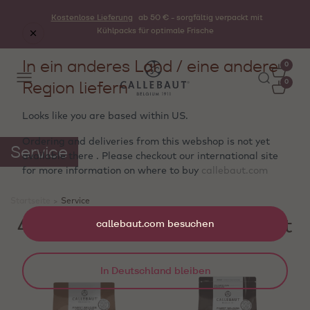
Kostenlose Lieferung
ab 50 € - sorgfältig verpackt mit
Kühlpacks für optimale Frische
In ein anderes Land / eine andere
0
Region liefern
0
Looks like you are based within
US
.
Ordering and deliveries from this webshop is not yet
Service
available there . Please checkout our international site
for more information on where to buy
callebaut.com
Startseite
>
Service
4 Produkte werden angezeigt
callebaut.com besuchen
In Deutschland bleiben