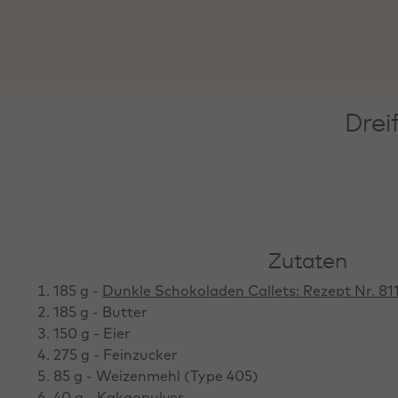
Drei
Zutaten
185 g -
Dunkle Schokoladen Callets: Rezept Nr. 81
185 g - Butter
150 g - Eier
275 g - Feinzucker
85 g - Weizenmehl (Type 405)
40 g - Kakaopulver