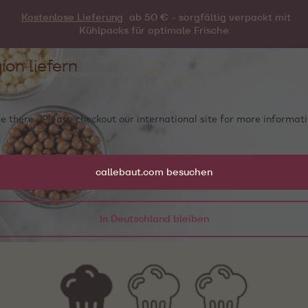
Kostenlose Lieferung
ab 50 € - sorgfältig verpackt mit
zept: Dreifach Schokolade Brown
Kühlpacks für optimale Frische
ion liefern
 Schokoladenerlebnis. Genieße ihn warm mit Eiscreme als besonder
einen leckeren, praktischen Snack für unterwegs.
e there . Please checkout our international site for more informa
callebaut.com besuchen
In Deutschland bleiben