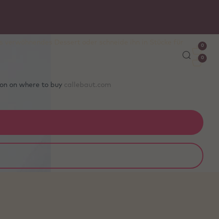
ies
s verwöhnendes Dessert oder schneide ihn in Stücke für
0
0
tion on where to buy
callebaut.com