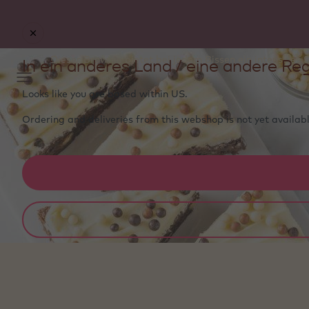
Re
In ein anderes Land / eine andere Reg
Dieser Brownie bietet bei jedem Bissen ein intensives
Looks like you are based within
US
.
Ordering and deliveries from this webshop is not yet availabl