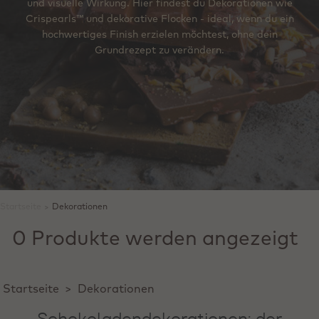
und visuelle Wirkung. Hier findest du Dekorationen wie
Crispearls™ und dekorative Flocken - ideal, wenn du ein
hochwertiges Finish erzielen möchtest, ohne dein
Grundrezept zu verändern.
Startseite
>
Dekorationen
0 Produkte werden angezeigt
Startseite
>
Dekorationen
Schokoladendekorationen: der