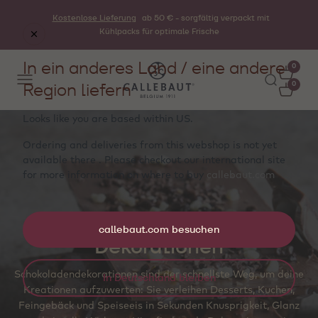
Kostenlose Lieferung
ab 50 € - sorgfältig verpackt mit
Kühlpacks für optimale Frische
In ein anderes Land / eine andere
0
Region liefern
0
Looks like you are based within
US
.
Ordering and deliveries from this webshop is not yet
available there . Please checkout our international site
for more information on where to buy
callebaut.com
callebaut.com besuchen
Dekorationen
Schokoladendekorationen sind der schnellste Weg, um deine
In Deutschland bleiben
Kreationen aufzuwerten: Sie verleihen Desserts, Kuchen,
Feingebäck und Speiseeis in Sekunden Knusprigkeit, Glanz