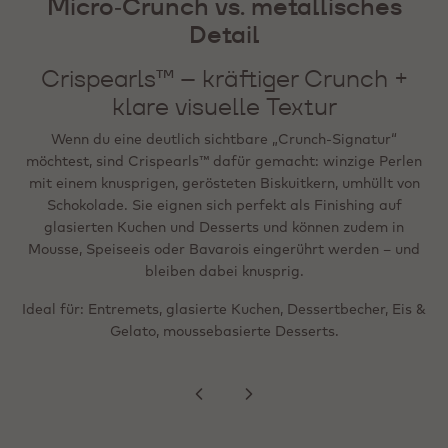
Micro‑Crunch vs. metallisches
weiterhin crunchy)
Metallic Flakes – hochwertiger
Detail
visueller Akzent (hitzestabil /
Mini Crispearls™ sind die „Mikro“-Version: Miniaturperlen
gefriergeeignet)
aus Zartbitter‑, Milch‑ oder Weißschokolade um einen
Crispearls™ – kräftiger Crunch +
winzigen gerösteten Biskuitkern. Sie lassen sich leicht
klare visuelle Textur
Wenn das Ziel ein „Wow“-Effekt ist – festlich,
streuen (Sprinkle‑Format) und eignen sich für Shakes,
social‑media‑ready oder besonders hochwertig – bieten
Feingebäck, sahnegetoppte Getränke und Desserts; wie die
Wenn du eine deutlich sichtbare „Crunch‑Signatur“
Metallic Flakes präzise visuelle Akzente. Sie sind
Standardversion können sie in Mousse, Eis oder Bavarois
möchtest, sind Crispearls™ dafür gemacht: winzige Perlen
gebrauchsfertig, hitzestabil und lassen sich auf dem
gemischt werden und bleiben angenehm knusprig.
mit einem knusprigen, gerösteten Biskuitkern, umhüllt von
fertigen Produkt einfrieren, ohne Farbübertragung auf
Schokolade. Sie eignen sich perfekt als Finishing auf
Cremes oder Biskuits.
glasierten Kuchen und Desserts und können zudem in
Ideal für: feineres, eleganteres Finishing; Getränketoppings;
Mousse, Speiseeis oder Bavarois eingerührt werden – und
gleichmäßige Verteilung auf Oberflächen (z. B. Ränder,
bleiben dabei knusprig.
Ideal für: Tartelettes, angerichtete Desserts,
Spitzen, Swirls).
Ideal für: Entremets, glasierte Kuchen, Dessertbecher, Eis &
Pralinen‑Finish, saisonale Specials und
Premium‑Präsentationen in der Theke.
Gelato, moussebasierte Desserts.