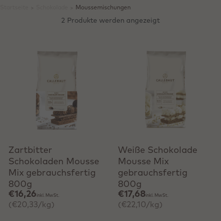
Startseite
>
Schokolade
>
Moussemischungen
2 Produkte werden angezeigt
Schnell hinzufügen
Schnell hinzufügen
Zartbitter
Weiße Schokolade
Schokoladen Mousse
Mousse Mix
Mix gebrauchsfertig
gebrauchsfertig
800g
800g
€16,26
€17,68
inkl. MwSt.
inkl. MwSt.
(€20,33/kg)
(€22,10/kg)