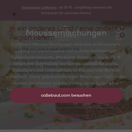
Kostenlose Lieferung
ab 50 € - sorgfältig verpackt mit
Kühlpacks für optimale Frische
In ein anderes Land / eine andere
0
Moussemischungen
Region liefern
0
Callebaut Mousse-Mischungen sind eine professionelle
Looks like you are based within
US
.
Lösung für die effiziente Herstellung hochwertiger
Schokoladendesserts. Mit einem Anteil von bis zu 70 %
Ordering and deliveries from this webshop is not yet
belgischer Schokolade wurden sie speziell für Köche,
available there . Please checkout our international site
Konditoren und Unternehmen im Foodservice-Bereich
for more information on where to buy
callebaut.com
entwickelt. Diese gebrauchsfertigen Mischungen liefern den
reichen Geschmack und die cremig-zarte Textur einer
hausgemachten Mousse und sorgen in wenigen Minuten für
callebaut.com besuchen
gleichbleibend zuverlässige Ergebnisse.
In Deutschland bleiben