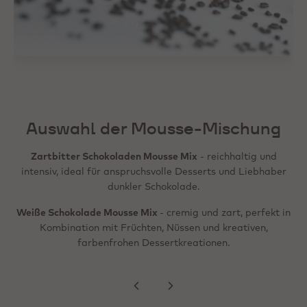
So einfach gelingt die Zubereitung
1. Die Mousse-Mischung gemäß den Anweisungen auf der
Verpackung mit kalter Milch vermengen.
Auswahl der Mousse-Mischung
2. Aufschlagen, bis eine glatte, cremige und luftige
Konsistenz erreicht ist.
Zartbitter Schokoladen Mousse Mix
- reichhaltig und
intensiv, ideal für anspruchsvolle Desserts und Liebhaber
3. Die Mousse in das gewünschte Dessert füllen, dressieren
dunkler Schokolade.
oder schichten.
Weiße Schokolade Mousse Mix
- cremig und zart, perfekt in
4. Im Kühlschrank vollständig fest werden lassen.
Kombination mit Früchten, Nüssen und kreativen,
farbenfrohen Dessertkreationen.
5. Das Dessert servieren.