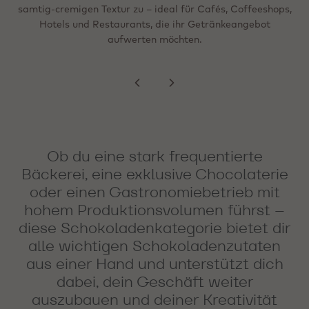
samtig-cremigen Textur zu – ideal für Cafés, Coffeeshops,
schichten Sie sie in Dessertgläsern oder verwenden Sie sie
oder die Herstellung von Ganaches und Füllungen - unsere
Muffins, Kuchen und Feingebäck sorgen sie für intensiven
individuelle Charakter jeder Bohne erhalten - für
Geschmacksprofile, die von lebendigen fruchtigen Noten bis
Kuvertüren sind für perfekten Glanz, knackigen Bruch und
Schokoladengeschmack, eine attraktive Optik und
Hotels und Restaurants, die ihr Getränkeangebot
als Bestandteil von Entremets und raffinierten
hin zu einer intensiven, fein gerösteten Tiefe reichen.
optimale Fließeigenschaften entwickelt.
Dessertkreationen auf dem Teller.
zuverlässige Backstabilität.
aufwerten möchten.
Ob du eine stark frequentierte
Bäckerei, eine exklusive Chocolaterie
oder einen Gastronomiebetrieb mit
hohem Produktionsvolumen führst –
diese Schokoladenkategorie bietet dir
alle wichtigen Schokoladenzutaten
aus einer Hand und unterstützt dich
dabei, dein Geschäft weiter
auszubauen und deiner Kreativität