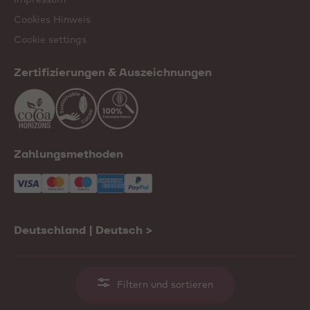
Cookies Hinweis
Cookie settings
Zertifizierungen & Auszeichnungen
Zahlungsmethoden
Deutschland | Deutsch
>
Filtern und sortieren
© 2001-2026
Callebaut all rights reserved