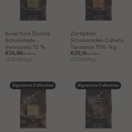
Schnell hinzufügen
Schnell hinzufügen
Kuvertüre Dunkle
Zartbitter
Schokolade -
Schokoladen Callets
Venezuela 72 %
Tansania 75% 1kg
€26,86
€25,16
inkl. MwSt.
inkl. MwSt.
(€26,86/kg)
(€25,16/kg)
Signature Collection
Signature Collection
Schnell hinzufügen
Schnell hinzufügen