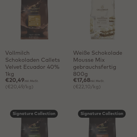
Schnell hinzufügen
Schnell hinzufügen
Vollmilch
Weiße Schokolade
Schokoladen Callets
Mousse Mix
Velvet Ecuador 40%
gebrauchsfertig
1kg
800g
€20,49
€17,68
inkl. MwSt.
inkl. MwSt.
(€20,49/kg)
(€22,10/kg)
Signature Collection
Signature Collection