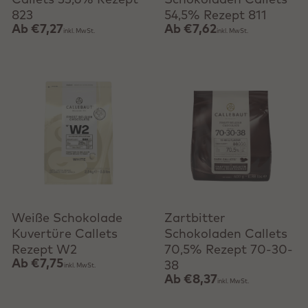
Callets 33,6% Rezept
Schokoladen Callets
823
54,5% Rezept 811
Ab
€7,27
Ab
€7,62
inkl. MwSt.
inkl. MwSt.
Produkt anzeigen
Produkt anzeigen
Weiße Schokolade
Zartbitter
Kuvertüre Callets
Schokoladen Callets
Rezept W2
70,5% Rezept 70-30-
Ab
€7,75
38
inkl. MwSt.
Ab
€8,37
inkl. MwSt.