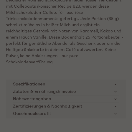
belgischer Vollmilchschokolade in jeder Tasse. Hergestellt
mit Callebauts ikonischer Recipe 823, werden diese
Milchschokoladen-Callets für luxuriöse
Trinkschokoladenmomente gefertigt. Jede Portion (35 g)
schmilzt mühelos in heißer Milch und ergibt ein
reichhaltiges Getränk mit Noten von Karamell, Kakao und
einem Hauch Vanille. Diese Box enthält 25 Portionsbeutel -
perfekt für gemütliche Abende, als Geschenk oder um die
Heißgetränkekarte in deinem Café aufzuwerten. Keine
Pulver, keine Abkürzungen - nur pure
Schokoladenverführung.
Spezifikationen
Zutaten & Ernährungshinweise
Artikelnummer
823NV-T97
Zutaten:
Zucker, Kakaobutter, Vollmilchpulver,
Nährwertangaben
Kakaomasse, Emulgator: Sojalecithin, natürliches
Zertifizierungen & Nachhaltigkeit
Produktkategorie
Milchschokolade
Nährstoffe
pro 100g
Vanillearoma
Geschmacksprofil
Cocoa Horizons Foundation
Anwendungen
Getränke
Energie kcal
563
Callebaut unterstützt
Ernährungshinweise:
Kakaobauern-Gemeinschaften
Produktursprung
Elfenbeinküste, Ghana und