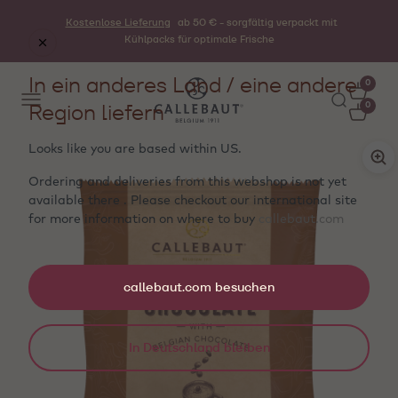
Kostenlose Lieferung
ab 50 € - sorgfältig verpackt mit
Kühlpacks für optimale Frische
In ein anderes Land / eine andere
0
Region liefern
0
Looks like you are based within
US
.
Ordering and deliveries from this webshop is not yet
available there . Please checkout our international site
for more information on where to buy
callebaut.com
callebaut.com besuchen
In Deutschland bleiben