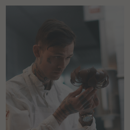
Rückverfolgbarkeit
Wir beziehen unsere
Kakaobohnen direkt aus Ghana,
Côte d’Ivoire und Ecuador für
unsere feinste belgische
Schokolade. Erfahre mehr
darüber, woher unsere
Kakaobohnen stammen:
callebaut.com