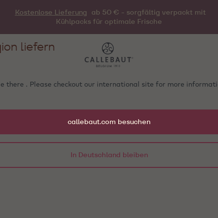
Kostenlose Lieferung
ab 50 € - sorgfältig verpackt mit
Kühlpacks für optimale Frische
ion liefern
e there . Please checkout our international site for more informa
callebaut.com besuchen
In Deutschland bleiben