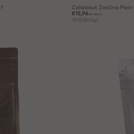
11
Callebaut Zestina Plei
€15,96
inkl. MwSt.
(€15,96/kg)