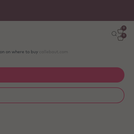
0
0
tion on where to buy
callebaut.com