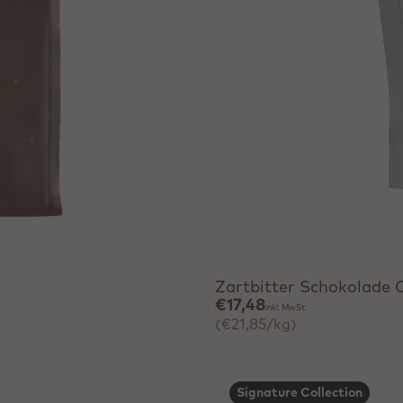
Schnell hinzufügen
Zartbitter Schokolade 
€17,48
inkl. MwSt.
(€21,85/kg)
Signature Collection