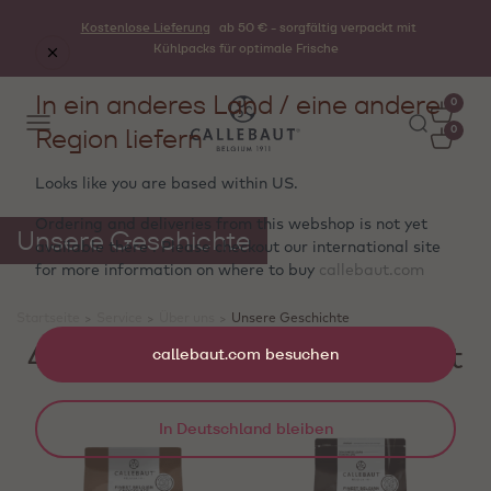
Kostenlose Lieferung
ab 50 € - sorgfältig verpackt mit
Kühlpacks für optimale Frische
In ein anderes Land / eine andere
0
Region liefern
0
Looks like you are based within
US
.
Ordering and deliveries from this webshop is not yet
Unsere Geschichte
available there . Please checkout our international site
for more information on where to buy
callebaut.com
Startseite
>
Service
>
Über uns
>
Unsere Geschichte
4 Produkte werden angezeigt
callebaut.com besuchen
In Deutschland bleiben